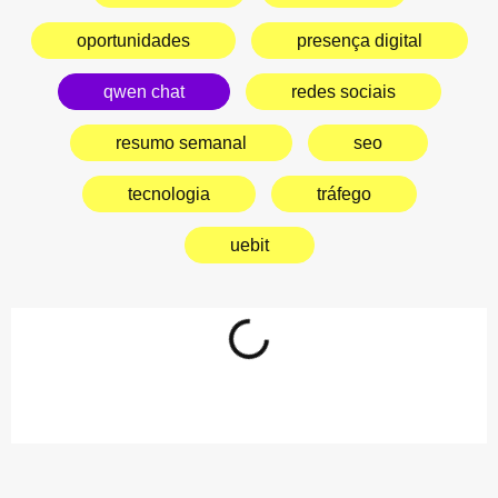
oportunidades
presença digital
qwen chat
redes sociais
resumo semanal
seo
tecnologia
tráfego
uebit