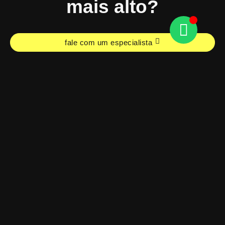
mais alto?
fale com um especialista
Fale conosco
Descubra como liderar seu mercado com nossas
estratégias inovadoras. Entre em contato agora!
fale com um especialista