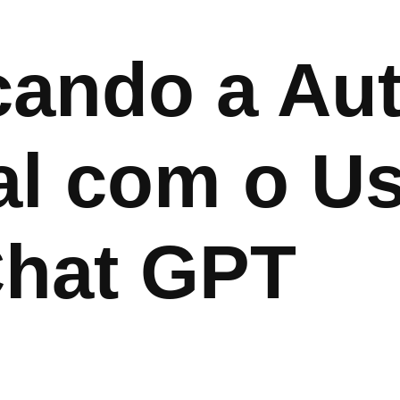
icando a A
al com o U
Chat GPT