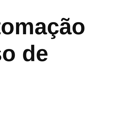
utomação
so de