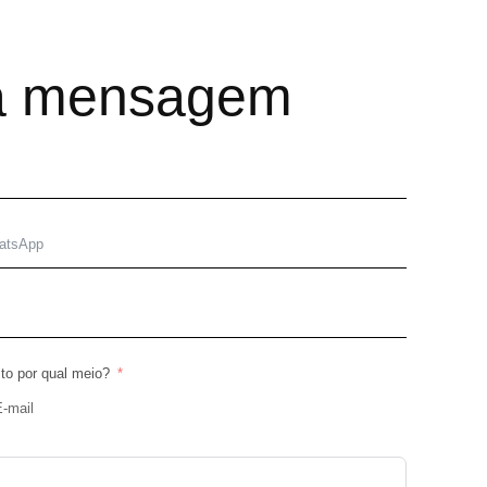
a mensagem
ito por qual meio?
E-mail