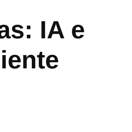
s: IA e
iente