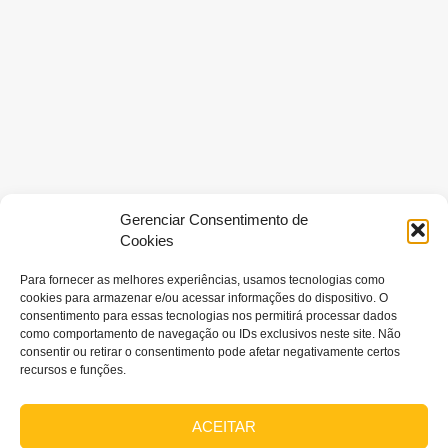
Vamos voar ainda
Gerenciar Consentimento de
Cookies
mais alto?
Para fornecer as melhores experiências, usamos tecnologias como
cookies para armazenar e/ou acessar informações do dispositivo. O
consentimento para essas tecnologias nos permitirá processar dados
como comportamento de navegação ou IDs exclusivos neste site. Não
fale com um especialista
consentir ou retirar o consentimento pode afetar negativamente certos
recursos e funções.
ACEITAR